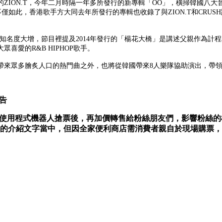
ON.T，今年二月時隔一年多所發行的新專輯「OO」，橫掃韓國八大音樂排
不僅如此，香港歌手方大同去年所發行的專輯也收錄了與ZION.T和CR
祭」後知名度大增，節目裡提及2014年發行的「楊花大橋」是講述父親作
愛的R&B HIPHOP歌手。
I ，演唱會上除了將帶來眾多膾炙人口的熱門曲之外，也將從韓國帶來8人樂隊協助演出
公告
IPEI】為防止黃牛使用程式機器人搶票後，再加價轉售給粉絲朋友們，影
頁面的介紹文字當中，但因全家便利商店需消費者親自於現場購票