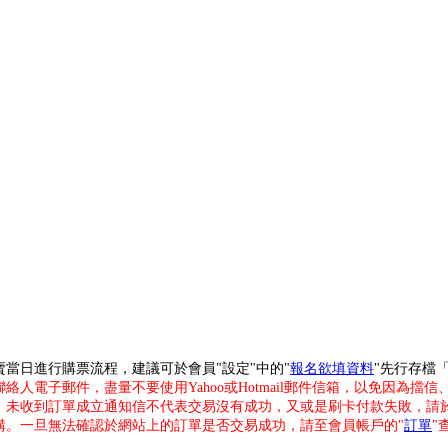
賣當日進行購票流程，建議可於會員"設定"中的"
報名欲填資料
"先行存檔
人電子郵件，盡量不要使用Yahoo或Hotmail郵件信箱，以免因為
，未收到訂單成立通知信不代表交易沒有成功，又或是刷卡付款失敗，請
購。一旦無法確認於網站上的訂單是否交易成功，請至會員帳戶的"
訂單
"