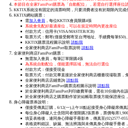
本節目在全家FamiPort購票為「自動配位」，若需自行選擇座
KKTIX系統沒有固定的清票時間，只要消費者沒有於期限內完
KKTIX網站購票：
需
加入會員
，每位KKTIX會員限購4張
系統會先配好最適座位，可以在規定時間內更改座位
付款方式：信用卡(VISA/MASTER/JCB)
取票方式：郵寄(僅接受郵寄至台灣地址、手續費每筆$50)
KKTIX購票流程圖示說明
請點我
全家便利商店FamiPort取票說明
請點我
全家便利商店FamiPort購票：
無需加入會員，每筆訂單限購4張
為系統自動配位，僅能選擇區域，無法自行選位
付款方式：僅接受現金
取票方式：付款完畢直接於全家便利商店櫃臺現場取票，
全家便利商店店鋪查詢
請點我
全家便利商店FamiPort購票流程圖示說明
請點我
於全家便利商店FamiPort列印繳費單後，需在10分
於全家便利商店之購票動作皆於結帳取票後方能保證座位
身心障礙票券說明：
僅接受傳真訂購，6/12(一)上午10點起接受身心障礙席
每位身心障礙人士含陪同者僅限購2張票券，票價每席1,90
填妥表格後，連同身心障礙手冊影本，傳真至(02)2577-
表格資料錯誤、缺漏、無法辨識與未傳真身心障礙手冊者