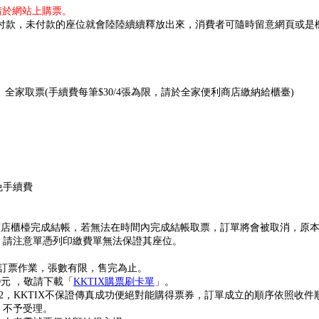
位請於網站上購票。
成付款，未付款的座位就會陸陸續續釋放出來，消費者可隨時留意網頁或是
、全家取票(手續費每筆$30/4張為限，請於全家便利商店繳納給櫃臺)
免手續費
鐘內在該店櫃檯完成結帳，若無法在時間內完成結帳取票，訂單將會被取消，
，請注意單憑列印繳費單無法保證其座位。
傳真訂票作業，張數有限，售完為止。
0元 ，敬請下載「
KKTIX購票刷卡單
」。
0552，KKTIX不保證傳真成功便絕對能購得票券，訂單成立的順序依照收
，不予受理。