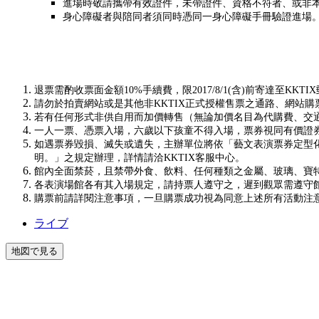
進場時敬請攜帶有效證件，未帶證件、資格不符者、或非
身心障礙者與陪同者須同時憑同一身心障礙手冊驗證進場
退票需酌收票面金額10%手續費，限2017/8/1(含)前寄達至KKT
請勿於拍賣網站或是其他非KKTIX正式授權售票之通路、網站購
若有任何形式非供自用而加價轉售（無論加價名目為代購費、交通
一人一票、憑票入場，六歲以下孩童不得入場，票券視同有價證
如遇票券毀損、滅失或遺失，主辦單位將依「藝文表演票券定型
明。」之規定辦理，詳情請洽KKTIX客服中心。
館內全面禁菸，且禁帶外食、飲料、任何種類之金屬、玻璃、寶
各表演場館各有其入場規定，請持票人遵守之，遲到觀眾需遵守
購票前請詳閱注意事項，一旦購票成功視為同意上述所有活動注
ライブ
地図で見る