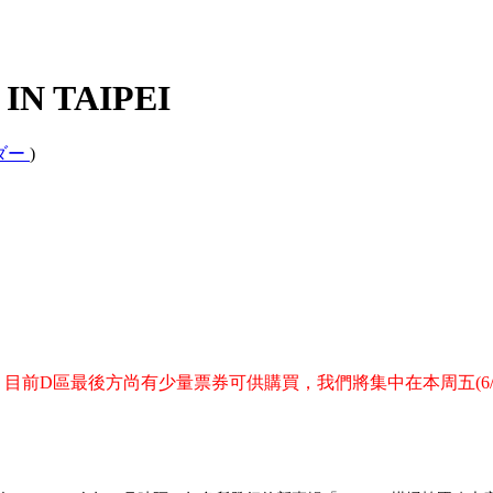
 IN TAIPEI
ンダー
)
售。目前D區最後方尚有少量票券可供購買，我們將集中在本周五(6