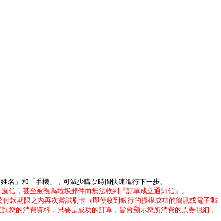
「姓名」和「手機」，可減少購票時間快速進行下一步。
擋信、漏信，甚至被視為垃圾郵件而無法收到『訂單成立通知信』。
於付款期限之內再次嘗試刷卡（即便收到銀行的授權成功的簡訊或電子郵
查詢您的消費資料，只要是成功的訂單，皆會顯示您所消費的票券明細，