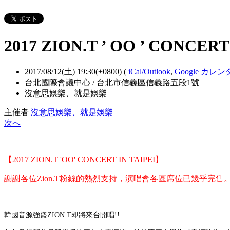
2017 ZION.T ’ OO ’ CONCERT
2017/08/12(土) 19:30(+0800)
(
iCal/Outlook
,
Google カレ
台北國際會議中心 / 台北市信義區信義路五段1號
沒意思娛樂、就是娛樂
主催者
沒意思娛樂、就是娛樂
次へ
【2017 ZION.T 'OO' CONCERT IN TAIPEI】
謝謝各位Zion.T粉絲的熱烈支持，演唱會各區席位已幾乎完
韓國音源強盜ZION.T即將來台開唱!!