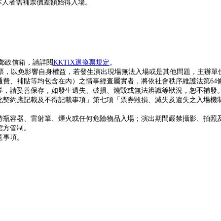
本人者需補票價差額始得入場。
。
IX郵政信箱，請詳閱
KKTIX退換票規定
。
票，以免影響自身權益，若發生演出現場無法入場或是其他問題，主辦單位
費、補貼等均包含在內）之情事經查屬實者，將依社會秩序維護法第64
券，請妥善保存，如發生遺失、破損、燒毀或無法辨識等狀況，恕不補發
化契約應記載及不得記載事項」第七項「票券毀損、滅失及遺失之入場機
特瓶容器、雷射筆、煙火或任何危險物品入場；演出期間嚴禁攝影、拍照
館方管制。
意事項
。