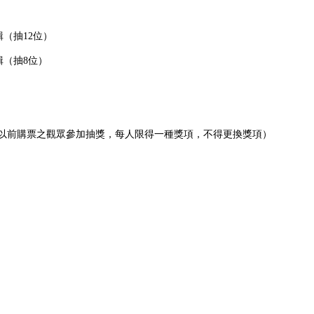
專輯（抽12位）
專輯（抽8位）
8/5以前購票之觀眾參加抽獎，每人限得一種獎項，不得更換獎項）