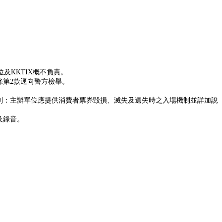
及KKTIX概不負責。
條第2款逕向警方檢舉。
。
制：主辦單位應提供消費者票券毀損、滅失及遺失時之入場機制並詳加說
及錄音。