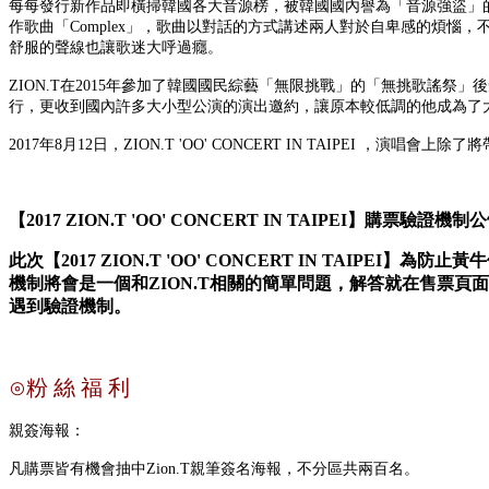
每每發行新作品即橫掃韓國各大音源榜，被韓國國內譽為「音源強盜」的ZI
作歌曲「Complex」，歌曲以對話的方式講述兩人對於自卑感的煩惱，
舒服的聲線也讓歌迷大呼過癮。
ZION.T在2015年參加了韓國國民綜藝「無限挑戰」的「無挑歌謠
行，更收到國內許多大小型公演的演出邀約，讓原本較低調的他成為了大眾喜
2017年8月12日，ZION.T 'OO' CONCERT IN TAIPE
【2017 ZION.T 'OO' CONCERT IN TAIPEI】購票驗證機制
此次【2017 ZION.T 'OO' CONCERT IN TA
機制將會是一個和ZION.T相關的簡單問題，解答就在售票
遇到驗證機制。
⊙粉 絲 福 利
親簽海報：
凡購票皆有機會抽中Zion.T親筆簽名海報，不分區共兩百名。