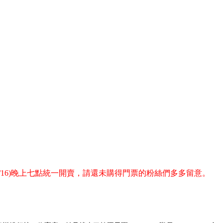
/16)晚上七點統一開賣，請還未購得門票的粉絲們多多留意。