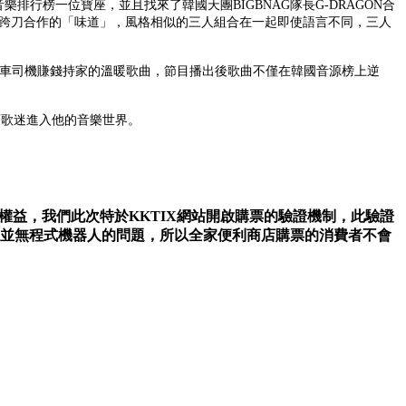
行榜一位寶座，並且找來了韓國天團BIGBNAG隊長G-DRAGON合
USH跨刀合作的「味道」，風格相似的三人組合在一起即使語言不同，三人
為計程車司機賺錢持家的溫暖歌曲，節目播出後歌曲不僅在韓國音源榜上逆
，帶領歌迷進入他的音樂世界。
響粉絲的權益，我們此次特於KKTIX網站開啟購票的驗證機制，此驗證
，並無程式機器人的問題，所以全家便利商店購票的消費者不會