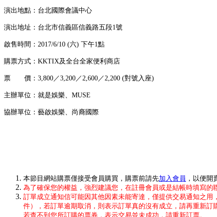
演出地點：台北國際會議中心
演出地址：台北市信義區信義路五段1號
啟售時間：2017/6/10 (六) 下午1點
購票方式：KKTIX及全台全家便利商店
票 價：3,800／3,200／2,600／2,200 (對號入座)
主辦單位：就是娛樂、MUSE
協辦單位：藝啟娛樂、尚裔國際
本節目網站購票僅接受會員購買，購票前請先
加入會員
，以便開
為了確保您的權益，強烈建議您，在註冊會員或是結帳時填寫的聯絡
訂單成立通知信可能因其他因素未能寄達，僅提供交易通知之用
件），若訂單逾期取消，則表示訂單真的沒有成立，請再重新訂
若查不到您所訂購的票券，表示交易並未成功，請重新訂票。