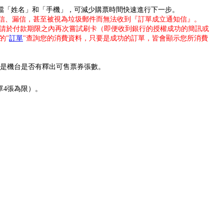
存檔「姓名」和「手機」，可減少購票時間快速進行下一步。
為擋信、漏信，甚至被視為垃圾郵件而無法收到『訂單成立通知信』。
請於付款期限之內再次嘗試刷卡（即便收到銀行的授權成功的簡訊或
的"
訂單
"查詢您的消費資料，只要是成功的訂單，皆會顯示您所消費
或是機台是否有釋出可售票券張數。
單4張為限）。