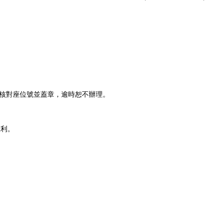
至櫃檯核對座位號並蓋章，逾時恕不辦理。
權利。