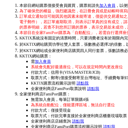
本節目網站購票僅接受會員購買，購票前請先
加入會員
，以便
為了確保您的權益，強烈建議您，在註冊會員或是結帳時填寫的聯
訂單成立通知信可能因其他因素未能寄達，僅提供交易通知之
電子郵件），若訂單逾期取消，則表示訂單真的沒有成立，請
的票券明細，若查不到您所訂購的票券，表示交易並未成功，
本節目在全家FamiPort購票為「自動配位」，若需自行選擇
KKTIX系統沒有固定的清票時間，只要消費者沒有於期限
於KKTIX網站購買功學社雙人套票，張數務必選擇2的倍數，
於KKTIX網站或全家便利商店購買四人同行套票，張數請務
KKTIX網站購票：
需
加入會員
系統會先配好最適座位，可以在規定時間內更改座位
付款方式：信用卡(VISA/MASTER/JCB)
取票方式：郵寄(僅接受郵寄至台灣地址、手續費每筆$50
KKTIX購票流程圖示說明
請點我
全家便利商店FamiPort取票說明
請點我
全家便利商店FamiPort購票：
無需加入會員，每筆訂單限購4張
為系統自動配位，僅能選擇區域，無法自行選位
付款方式：僅接受現金
取票方式：付款完畢直接於全家便利商店櫃臺現場取票
全家便利商店店鋪查詢
請點我
全家便利商店FamiPort購票流程圖示說明
請點我