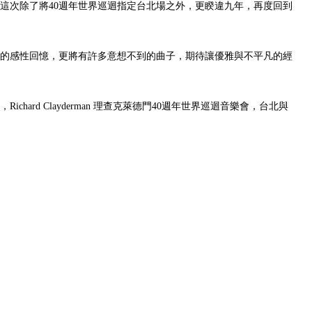
。這次除了將40週年世界巡迴指定台北場之外，更睽違九年，再度回到
的感性回憶，更將有許多意想不到的曲子，期待讓優雅與不平凡的經
d Clayderman 理查克萊德門40週年世界巡迴音樂會，台北與