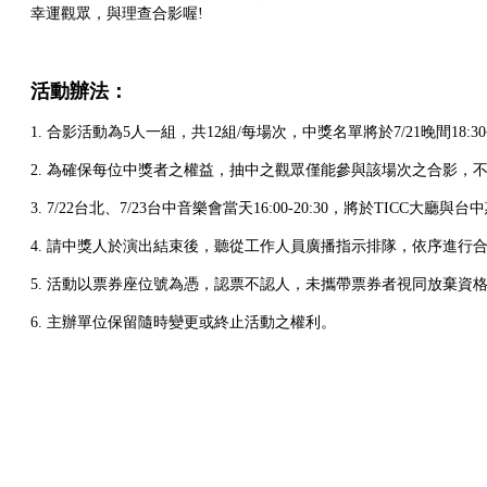
幸運觀眾，與理查合影喔!
活動辦法：
1. 合影活動為5人一組，共12組/每場次，中獎名單將於7/21晚間18:3
2. 為確保每位中獎者之權益，抽中之觀眾僅能參與該場次之合影
3. 7/22台北、7/23台中音樂會當天16:00-20:30，將於
4. 請中獎人於演出結束後，聽從工作人員廣播指示排隊，依序進行
5. 活動以票券座位號為憑，認票不認人，未攜帶票券者視同放棄
6. 主辦單位保留隨時變更或終止活動之權利。