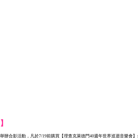
動】
合影活動，凡於7/19前購買【理查克萊德門40週年世界巡迴音樂會】台北