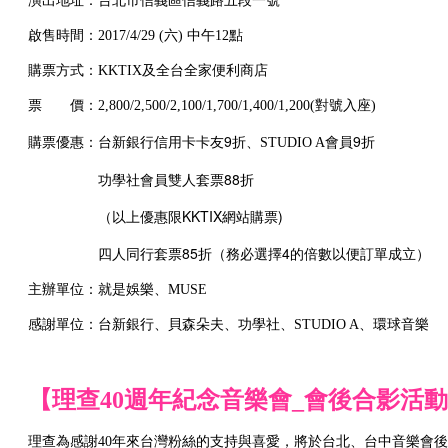
演出地址：台北市信義區信義路五段一號
啟售時間：2017/4/29 (六) 中午12點
購票方式：KKTIX及全台全家便利商店
票 價：2,800/2,500/2,100/1,700/1,400/1,200(對號入座)
購票優惠：台新銀行信用卡卡友9折
9折
、
STUDIO A
會員
功學社會員雙人套票88折
（以上優惠限KKTIX網站購票)
四人同行套票85折（務必選擇4的倍數以便訂單成立）
主辦單位：就是娛樂、MUSE
感謝單位：台新銀行、貝森朵夫、功學社、STUDIO A
、
環球音樂
【理查40週年紀念音樂會_會後合影活
理查為感謝40年來台灣粉絲的支持與喜愛，將於台北、台中音樂會後舉辦