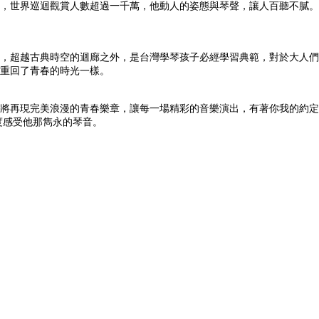
億張，世界巡迴觀賞人數超過一千萬，他動人的姿態與琴聲，讓人百聽不膩
，超越古典時空的迴廊之外，是台灣學琴孩子必經學習典範，對於大人們
重回了青春的時光一樣。
完美浪漫的青春樂章，讓每一場精彩的音樂演出，有著你我的約定，Richar
度感受他那雋永的琴音。