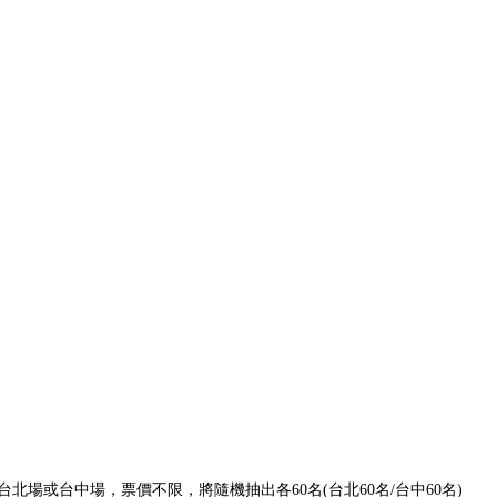
場或台中場，票價不限，將隨機抽出各60名(台北60名/台中60名)