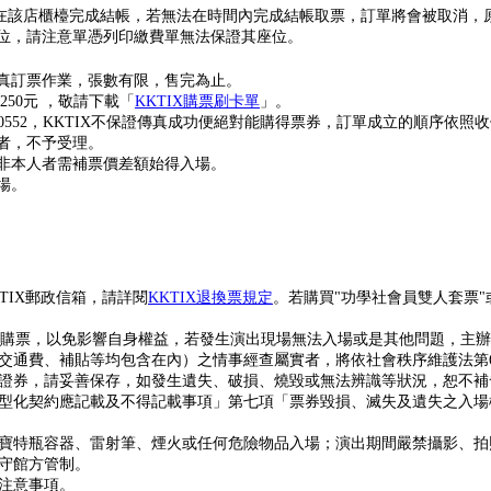
0分鐘內在該店櫃檯完成結帳，若無法在時間內完成結帳取票，訂單將會被取消
位，請注意單憑列印繳費單無法保證其座位。
席傳真訂票作業，張數有限，售完為止。
50元 ，敬請下載「
KKTIX購票刷卡單
」。
7-0552，KKTIX不保證傳真成功便絕對能購得票券，訂單成立的順序依照
者，不予受理。
非本人者需補票價差額始得入場。
場。
KKTIX郵政信箱，請詳閱
KKTIX退換票規定
。若購買"功學社會員雙人套票
站購票，以免影響自身權益，若發生演出現場無法入場或是其他問題，主辦單
交通費、補貼等均包含在內）之情事經查屬實者，將依社會秩序維護法第6
證券，請妥善保存，如發生遺失、破損、燒毀或無法辨識等狀況，恕不補
型化契約應記載及不得記載事項」第七項「票券毀損、滅失及遺失之入場
寶特瓶容器、雷射筆、煙火或任何危險物品入場；演出期間嚴禁攝影、拍
守館方管制。
注意事項
。