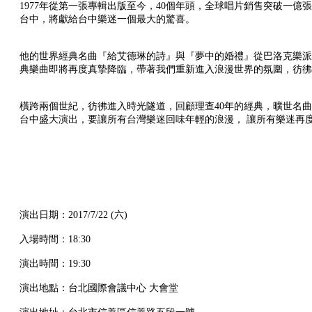
1977年從第一張專輯出版至今，40個年頭，全球唱片銷售突破一
台中，將獻給台中樂迷一個最大的驚喜。
他的世界經典名曲『給艾德琳的詩』與『夢中的婚禮』從巴洛克樂派
典樂曲即將再度真摯降臨，帶著我們重新進入浪漫世界的氛圍，彷彿
橫跨兩個世紀，彷彿進入時光隧道，回顧理查40年的經典，曠世名曲將再現
台中盛大演出，要讓所有台灣樂迷回味年輕的浪漫， 讓所有樂迷再
演出日期：2017/7/22 (六)
入場時間：18:30
演出時間：19:30
演出地點：台北國際會議中心 大會堂