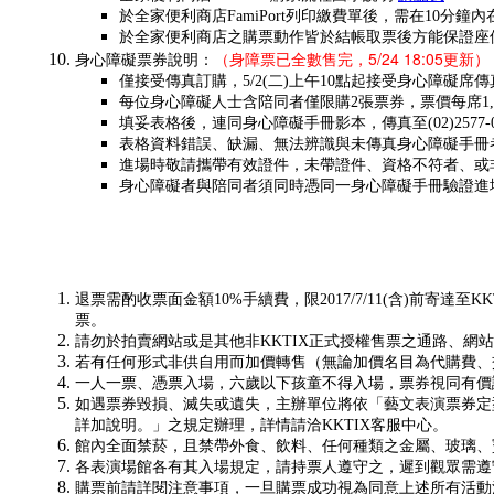
於全家便利商店FamiPort列印繳費單後，需在1
於全家便利商店之購票動作皆於結帳取票後方能保證座
（身障票已全數售完，5/24 18:05更新）
身心障礙票券說明：
僅接受傳真訂購，5/2(二)上午10點起接受身心障礙
每位身心障礙人士含陪同者僅限購2張票券，票價每席1,2
填妥表格後，連同身心障礙手冊影本，傳真至(02)257
表格資料錯誤、缺漏、無法辨識與未傳真身心障礙手冊
進場時敬請攜帶有效證件，未帶證件、資格不符者、或
身心障礙者與陪同者須同時憑同一身心障礙手冊驗證進
退票需酌收票面金額10%手續費，限2017/7/11(含)前寄達至
票。
請勿於拍賣網站或是其他非KKTIX正式授權售票之通路、網
若有任何形式非供自用而加價轉售（無論加價名目為代購費、
一人一票、憑票入場，六歲以下孩童不得入場，票券視同有價
如遇票券毀損、滅失或遺失，主辦單位將依「藝文表演票券定
詳加說明。」之規定辦理，詳情請洽KKTIX客服中心。
館內全面禁菸，且禁帶外食、飲料、任何種類之金屬、玻璃、
各表演場館各有其入場規定，請持票人遵守之，遲到觀眾需遵
購票前請詳閱注意事項，一旦購票成功視為同意上述所有活動