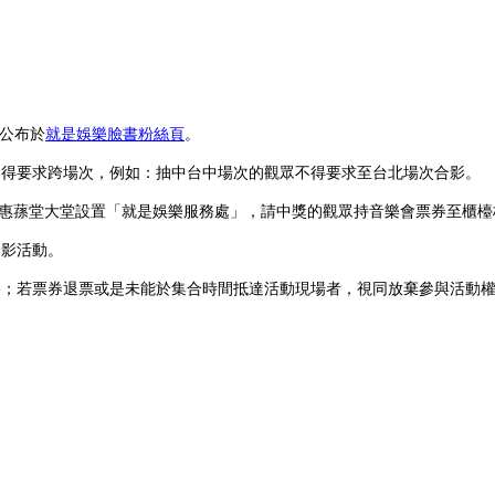
0公布於
就是
娛樂臉書粉絲頁
。
，不得要求跨場次，例如：抽中台中場次的觀眾不得要求至台北場次合影。
TICC大廳與台中惠蓀堂大堂設置「就是娛樂服務處」，請中獎的觀眾持音樂會票券
合影活動。
資格；若票券退票或是未能於集合時間抵達活動現場者，視同放棄參與活動