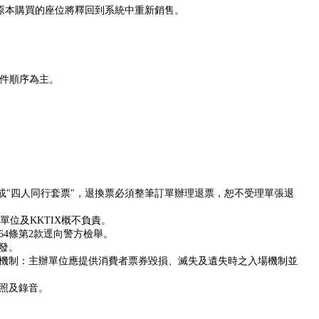
，原本購買的座位將釋回到系統中重新銷售。
收件順序為主。
"或"四人同行套票"，退換票必須整筆訂單辦理退票，恕不受理單張退
位及KKTIX概不負責。
4條第2款逕向警方檢舉。
發。
機制：主辦單位應提供消費者票券毀損、滅失及遺失時之入場機制並
照及錄音。