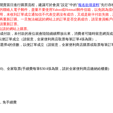
開賣當日進行購票流程，建議可於會員"設定"中的"
報名欲填資料
"先行
絡人電子郵件，盡量不要使用Yahoo或Hotmail郵件信箱，以免因
用，未收到訂單成立通知信不代表交易沒有成功，又或是刷卡付款失敗，
再重新訂購。一旦無法確認於網站上的訂單是否交易成功，請至會員帳戶
請重新訂票。
座位請於網站上購票。
內完成付款，未付款的座位就會陸陸續續釋放出來，消費者可隨時留意網頁
以便訂單成立
（請留意，全家便利商店
取票每筆訂單4張為限）。
必選擇4的倍數，以便訂單成立（請留意，全家便利商店購票或取票每筆訂
)、全家取票(手續費每筆$30/4張為限，請於全家便利商店繳納給櫃臺)
，免手續費