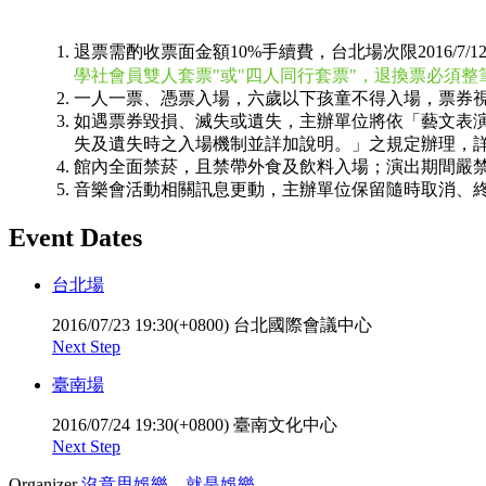
退票需酌收票面金額10%手續費，台北場次限2016/7/1
學社會員雙人套票"或"四人同行套票"，退換票必須
一人一票、憑票入場，六歲以下孩童不得入場，票券
如遇票券毀損、滅失或遺失，主辦單位將依「藝文表
失及遺失時之入場機制並詳加說明。」之規定辦理，詳
館內全面禁菸，且禁帶外食及飲料入場；演出期間嚴
音樂會活動相關訊息更動，主辦單位保留隨時取消、
Event Dates
台北場
2016/07/23 19:30(+0800)
台北國際會議中心
Next Step
臺南場
2016/07/24 19:30(+0800)
臺南文化中心
Next Step
Organizer
沒意思娛樂、就是娛樂