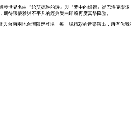
頭的鋼琴世界名曲『給艾德琳的詩』與『夢中的婚禮』從巴洛克樂
子，期待讓優雅與不平凡的經典樂曲即將再度真摯降臨。
 世界巡迴音樂會，台北與台南兩地台灣限定登場！每一場精彩的音樂演出