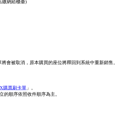
店繳納給櫃臺)
，訂單將會被取消，原本購買的座位將釋回到系統中重新銷售。
IX購票刷卡單
」。
單成立的順序依照收件順序為主。