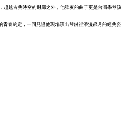
派，超越古典時空的迴廊之外，他彈奏的曲子更是台灣學琴孩
，所有你我的青春約定，一同見證他現場演出琴鍵裡浪漫歲月的經典姿