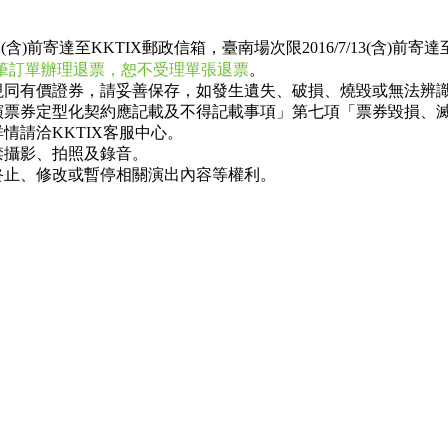
2(含)前寄達至KKTIX郵政信箱，
臺南場次限2016/7
/13
(含)
前寄達至
整筆訂單辦理退票，恕不受理單張退票
。
視同有價證券，請妥善保存，如發生遺失、破損、燒毀或無法辨
演票券定型化契約應記載及不得記載事項」第七項「票券毀損、
情請洽KKTIX客服中心。
禁攝影、拍照及錄音。
終止、修改或暫停相關演出內容等權利。