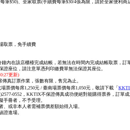
筆$50)、全家取票(手續費每筆$30/4張為限，請於全家便利商
場取票，免手續費
需在10分鐘內在該店櫃檯完成結帳，若無法在時間內完成結帳取票
保證座位，請注意單憑列印繳費單無法保證其座位。
:27更新)
礙席傳真訂票作業，張數有限，售完為止。
價每席1,250元 /
臺南場票價每席1,050元
，敬請下載「
KKT
2577-0552，KKTIX不保證傳真成功便絕對能購得票券，訂
礙手冊者，不予受理。
者、或非本人者需補票價差額始得入場。
驗證進場。