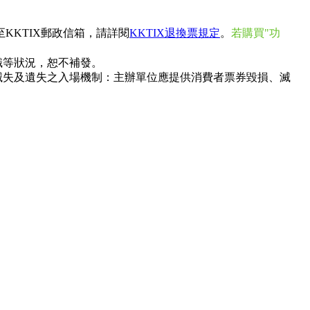
KKTIX郵政信箱，
請詳閱
KKTIX退換票規定
。
若購買"功
識等狀況，恕不補發。
滅失及遺失之入場機制：主辦單位應提供消費者票券毀損、滅