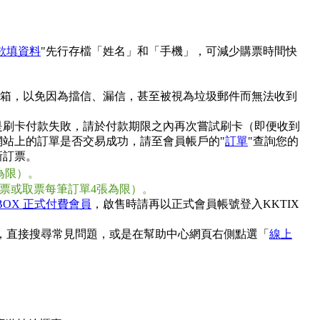
欲填資料
"先行存檔「姓名」和「手機」，可減少購票時間快
郵件信箱，以免因為擋信、漏信，甚至被視為垃圾郵件而無法收到
是刷卡付款失敗，請於付款期限之內再次嘗試刷卡（即便收到
站上的訂單是否交易成功，請至會員帳戶的"
訂單
"查詢您的
新訂票。
為限）。
購票或取票每筆訂單4張為限）。
BOX 正式付費會員
，啟售時請再以正式會員帳號登入KKTIX
，直接搜尋常見問題，或是在幫助中心網頁右側點選「
線上