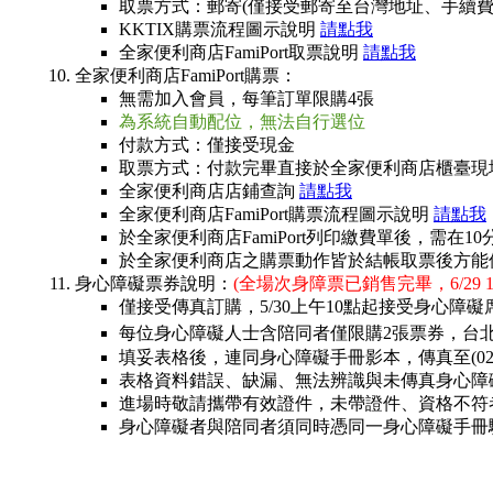
取票方式：郵寄(僅接受郵寄至台灣地址、手續費每
KKTIX購票流程圖示說明
請點我
全家便利商店FamiPort取票說明
請點我
全家便利商店FamiPort購票：
無需加入會員，每筆訂單限購4張
為系統自動配位，無法自行選位
付款方式：僅接受現金
取票方式：付款完畢直接於全家便利商店櫃臺現
全家便利商店店鋪查詢
請點我
全家便利商店FamiPort購票流程圖示說明
請點我
於全家便利商店FamiPort列印繳費單後，
於全家便利商店之購票動作皆於結帳取票後方能
身心障礙票券說明：
(全場次身障票已銷售完畢，6/29 10
僅接受傳真訂購，5/30上午10點起接受身心障
每位身心障礙人士含陪同者僅限購2張票券，台北場票
填妥表格後，連同身心障礙手冊影本，傳真至(02)
表格資料錯誤、缺漏、無法辨識與未傳真身心障
進場時敬請攜帶有效證件，未帶證件、資格不符
身心障礙者與陪同者須同時憑同一身心障礙手冊