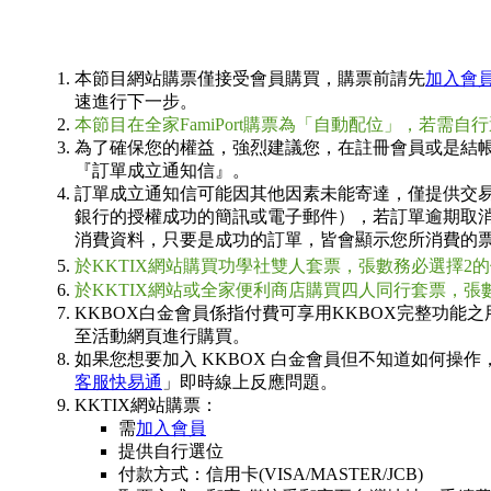
本節目網站購票僅接受會員購買，購票前請先
加入會
速進行下一步。
本節目在全家FamiPort購票為「自動配位」，若需
為了確保您的權益，強烈建議您，在註冊會員或是結帳時
『訂單成立通知信』。
訂單成立通知信可能因其他因素未能寄達，僅提供交
銀行的授權成功的簡訊或電子郵件），若訂單逾期取
消費資料，只要是成功的訂單，皆會顯示您所消費的
於KKTIX網站購買功學社雙人套票，張數務必選擇
於KKTIX網站或全家便利商店購買四人同行套票，
KKBOX白金會員係指付費可享用KKBOX完整功能之
至活動網頁進行購買。
如果您想要加入 KKBOX 白金會員但不知道如何操作
客服快易通
」即時線上反應問題。
KKTIX網站購票：
需
加入會員
提供自行選位
付款方式：信用卡(VISA/MASTER/JCB)