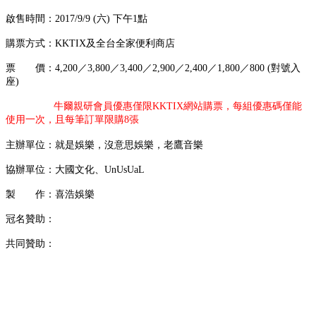
啟售時間：2017/9/9 (六) 下午1點
購票方式：KKTIX及全台全家便利商店
票 價：4,200／3,800／3,400／2,900／2,400／1,800／800 (對號入
座)
牛爾親研會員優惠僅限KKTIX網站購票，每組優惠碼僅能
使用一次，且
每筆訂單限購8張
主辦單位：就是娛樂，沒意思娛樂，老鷹音樂
協辦單位：大國文化、UnUsUaL
製 作：喜浩娛樂
冠名贊助：
共同贊助：