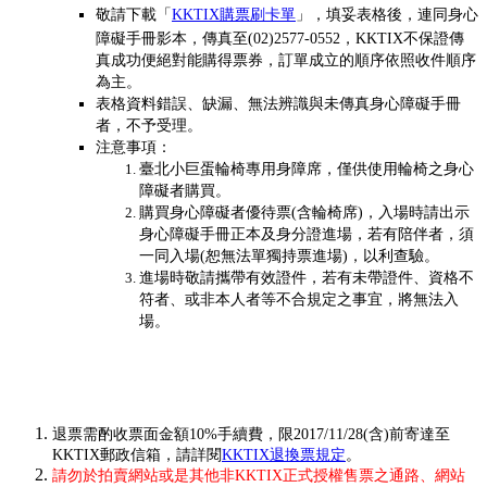
敬請下載「
KKTIX購票刷卡單
」
，
填妥表格後，連同身心
障礙手冊影本，傳真至(02)2577-0552，KKTIX不保證傳
真成功便絕對能購得票券，訂單成立的順序依照收件順序
為主。
表格資料錯誤、缺漏、無法辨識與未傳真身心障礙手冊
者，不予受理。
注意事項：
臺北小巨蛋輪椅專用身障席，僅供使用輪椅之身心
障礙者購買。
購買身心障礙者優待票(含輪椅席)，入場時請出示
身心障礙手冊正本及身分證進場，若有陪伴者，須
一同入場(恕無法單獨持票進場)，以利查驗。
進場時敬請攜帶有效證件，若有未帶證件、資格不
符者、或非本人者等不合規定之事宜，將無法入
場。
退票需酌收票面金額10%手續費，限2017/11/28(含)前寄達至
KKTIX郵政信箱，請詳閱
KKTIX退換票規定
。
請勿於拍賣網站或是其他非KKTIX正式授權售票之通路、網站