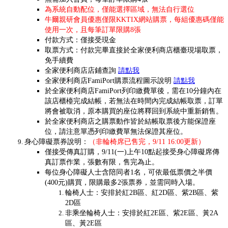
為系統自動配位，僅能選擇區域，無法自行選位
牛爾親研會員優惠僅限KKTIX網站購票，每組優惠碼僅能
使用一次，且
每筆訂單限購8張
付款方式：僅接受現金
取票方式：付款完畢直接於全家便利商店櫃臺現場取票，
免手續費
全家便利商店店鋪查詢
請點我
全家便利商店FamiPort購票流程圖示說明
請點我
於全家便利商店FamiPort列印繳費單後，需在10分鐘內在
該店櫃檯完成結帳，若無法在時間內完成結帳取票，訂單
將會被取消，原本購買的座位將釋回到系統中重新銷售。
於全家便利商店之購票動作皆於結帳取票後方能保證座
位，請注意單憑列印繳費單無法保證其座位。
身心障礙票券說明：
（非輪椅席已售完，9/11 16:00更新）
僅接受傳真訂購，9/11(一)上午10點起接受身心障礙席傳
真訂票作業，張數有限，售完為止。
每位身心障礙人士含陪同者1名，可依最低票價之半價
(400元)購買，限購最多2張票券，並需同時入場。
輪椅人士：安排於紅2B區、紅2D區、紫2B區、紫
2D區
非乘坐輪椅人士：安排於紅2E區
、紫2E區
、黃2A
區、黃2E區