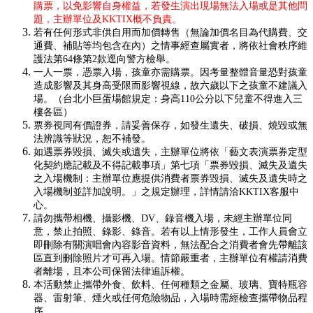
購票，以免影響自身權益，若發生演出現場無法入場或是其他問
題，主辦單位及KKTIX概不負責。
若有任何形式非供自用而加價轉售（無論加價名目為代購費、交
通費、補貼等均包含在內）之情事經查屬實者，將依社會秩序維
護法第64條第2款逕向警方檢舉。
一人一票，憑票入場，孩童亦需購票。因考量整體音量恐對孩童
造成影響及其身高受限而影響視線，故六歲以下之孩童不建議入
場。（台北小巨蛋場館規定：身高110公分以下兒童不得進入三
樓各區）
票券視同有價證券，請妥善保存，如發生遺失、破損、燒毀或無
法辨識等狀況，恕不補發。
如遇票券毀損、滅失或遺失，主辦單位將依「藝文表演票券定型
化契約應記載及不得記載事項」第七項「票券毀損、滅失及遺失
之入場機制：主辦單位應提供消費者票券毀損、滅失及遺失時之
入場機制並詳加說明。」之規定辦理，詳情請洽KKTIX客服中
心。
請勿攜帶相機、攝影機、DV、錄音機入場，未經主辦單位同
意，禁止拍照、錄影、錄音。若有以上情形發生，工作人員會立
即刪除有關演唱會內容影音資料，無法配合之消費者會先帶離該
區直到刪除照片才可再入場。情節嚴重者，主辦單位有權請消費
者離場，且本公司保留法律追訴權。
本活動禁止攜帶外食、飲料、任何種類之金屬、玻璃、寶特瓶容
器、雷射筆、煙火或任何危險物品，入場時需經檢查攜帶物品程
序。