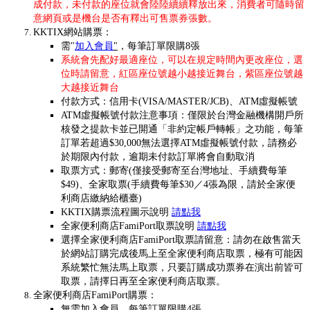
成付款，未付款的座位就會陸陸續續釋放出來，消費者可隨時留
意網頁或是機台是否有釋出可售票券張數。
KKTIX網站購票：
需
"
加入會員
"
，
每筆訂單限購8張
系統會先配好最適座位，可以在規定時間內更改座位，
選
位時請留意，紅區座位號越小越接近舞台，紫區座位號越
大越接近舞台
付款方式：信用卡(VISA/MASTER/JCB)、ATM虛擬帳號
ATM虛擬帳號付款注意事項：僅限於台灣金融機構開戶所
核發之提款卡並已開通「非約定帳戶轉帳」之功能，每筆
訂單若超過$30,000無法選擇ATM虛擬帳號付款，請務必
於期限內付款，逾期未付款訂單將會自動取消
取票方式：郵寄(僅接受郵寄至台灣地址、手續費每筆
$49)、全家取票(手續費每筆$30／4張為限，請於全家便
利商店繳納給櫃臺)
KKTIX購票流程圖示說明
請點我
全家便利商店FamiPort取票說明
請點我
選擇全家便利商店FamiPort取票請留意：請勿在啟售當天
於網站訂購完成後馬上至全家便利商店取票，極有可能因
系統繁忙無法馬上取票，只要訂購成功票券在演出前皆可
取票，請擇日再至全家便利商店取票。
全家便利商店FamiPort購票：
無需加入會員，每筆訂單限購4張