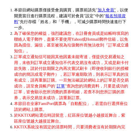
本節目網站購票僅接受會員購買，購票前請先"
加入會員
"
，以便
開賣當日進行購票流程，
建議可於會員"設定"中的"
報名預填資
料
"先行存檔「姓名」和「手機」，可減少購票時間快速進行下
一步。
為了確保您的權益，強烈建議您，在註冊會員或是結帳時填寫的
聯絡人電子郵件，盡量不要使用Yahoo或Hotmail郵件信箱，以免
因為擋信、漏信，甚至被視為垃圾郵件而無法收到『訂單成立通
知信』。
訂單成立通知信可能因其他因素未能寄達，僅提供交易通知之
用，未收到訂單成立通知信不代表交易沒有成功，又或是刷卡付
款失敗，請於付款期限之內再次嘗試刷卡（即便收到銀行的授權
成功的簡訊或電子郵件），若訂單逾期取消，則表示訂單真的沒
有成立，請再重新訂購。一旦無法確認於網站上的訂單是否交易
成功，請至會員帳戶的
"
訂單
"查詢您的消費資料，只要是成功的
訂單，皆會顯示您所消費的票券明細，若查不到您所訂購的票
券，表示交易並未成功，請重新訂票。
本
節目
在全家FamiPort購票為「自動配位」，若需自行選擇座位
請於網站上購票。
於KKTIX網站選位時請留意，紅區座位號越小越接近舞台，紫
區座位號越大越接近舞台。
KKTIX系統沒有固定的清票時間，只要消費者沒有於期限內完