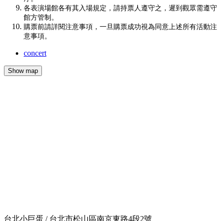
各表演場館各有其入場規定，請持票人遵守之，遲到觀眾需遵守
館方管制。
購票前請詳閱注意事項，一旦購票成功視為同意上述所有活動注
意事項。
concert
Show map
台北小巨蛋 / 台北市松山區南京東路4段2號