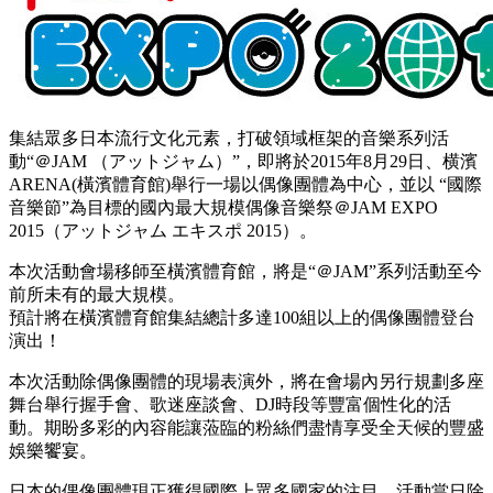
集結眾多日本流行文化元素，打破領域框架的音樂系列活
動“＠JAM （アットジャム）”，即將於2015年8月29日、横濱
ARENA(橫濱體育館)舉行一場以偶像團體為中心，並以 “國際
音樂節”為目標的國內最大規模偶像音樂祭＠JAM EXPO
2015（アットジャム エキスポ 2015）。
本次活動會場移師至橫濱體育館，將是“＠JAM”系列活動至今
前所未有的最大規模。
預計將在橫濱體育館集結總計多達100組以上的偶像團體登台
演出！
本次活動除偶像團體的現場表演外，將在會場內另行規劃多座
舞台舉行握手會、歌迷座談會、DJ時段等豐富個性化的活
動。期盼多彩的內容能讓蒞臨的粉絲們盡情享受全天候的豐盛
娛樂饗宴。
日本的偶像團體現正獲得國際上眾多國家的注目，活動當日除