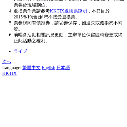
票券於現場劃位。
退換票作業請參考
KKTIX退換票說明
，本節目於
2015/8/19(含)起恕不接受退換票。
票券視同有價證券，請妥善保存，如遺失或毀損恕不補
發。
演唱會活動相關訊息更動，主辦單位保留隨時變更或終
止此活動之權利。
ライブ
次へ
Language:
繁體中文
English
日本語
KKTIX