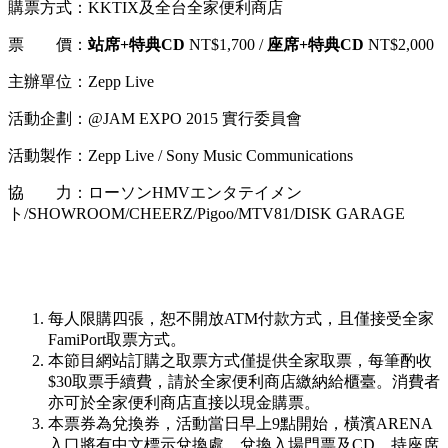
購票方式：KKTIX及全台全家便利商店
票 價：
站席+特典CD
NT$1,700 /
座席+特典CD
NT$2,000
主辦單位：Zepp Live
活動企劃：@JAM EXPO 2015 實行委員會
活動製作：Zepp Live / Sony Music Communications
協 力：ローソンHMVエンタテイメン
ト/SHOWROOM/CHEERZ/Pigoo/MTV81/DISK GARAGE
每人限購四張，恕不開放ATM付款方式，且僅接受全家
FamiPort取票方式。
本節目網站訂購之取票方式僅提供全家取票，每筆酌收
$30取票手續費，請於全家便利商店繳納給櫃臺。消費者
亦可於全家便利商店直接以現金購票。
本票券為兌換券，活動當日早上9點開始，橫濱ARENA
入口將有中文標示兌換處，兌換入場門票及CD，持座席