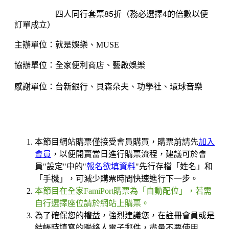
四人同行套票85折（務必選擇4的倍數以便
訂單成立）
主辦單位：就是娛樂、MUSE
協辦單位：全家便利商店
、
藝啟娛樂
感謝單位：台新銀行、貝森朵夫、功學社、環球音樂
本節目網站購票僅接受會員購買，購票前請先
加入
會員
，以便開賣當日進行購票流程，建議可於會
員"設定"中的"
報名欲填資料
"先行存檔「姓名」和
「手機」，可減少購票時間快速進行下一步。
本節目在全家FamiPort購票為「自動配位」，若需
自行選擇座位請於網站上購票。
為了確保您的權益，強烈建議您，在註冊會員或是
結帳時填寫的聯絡人電子郵件，盡量不要使用