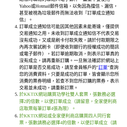
Yahoo或Hotmail郵件信箱，以免因為擋信、漏信，
甚至被視為垃圾郵件而無法收到『訂單成立通知
信』。
訂單成立通知信可能因其他因素未能寄達，僅提供
交易通知之用，未收到訂單成立通知信不代表交易
沒有成功，又或是刷卡付款失敗，請於付款期限之
內再次嘗試刷卡（即便收到銀行的授權成功的簡訊
或電子郵件），若訂單逾期取消，則表示訂單真的
沒有成立，請再重新訂購。一旦無法確認於網站上
的訂單是否交易成功，請至會員帳戶的"
訂單
"查詢
您的消費資料，只要是成功的訂單，皆會顯示您所
消費的票券明細，若查不到您所訂購的票券，表示
交易並未成功，請重新訂票。
於KKTIX網站購買功學社雙人套票，張數務必選
擇2的倍數，以便訂單成立
（請留意，全家便利商
店
取票每筆訂單4張為限）。
於KKTIX網站或全家便利商店購買四人同行套
票，張數請務必選擇4的倍數，以便訂單成立（請