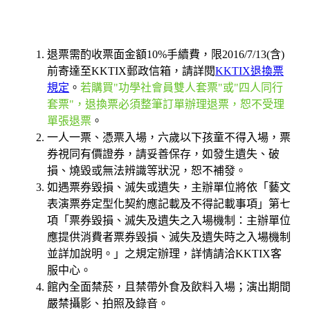
退票需酌收票面金額10%手續費，限2016/7/13(含)
前寄達至KKTIX郵政信箱，
請詳閱
KKTIX退換票
規定
。
若購買"功學社會員雙人套票"或"四人同行
套票"，退換票必須整筆訂單辦理退票，恕不受理
單張退票
。
一人一票、憑票入場，六歲以下孩童不得入場，票
券視同有價證券，請妥善保存，如發生遺失、破
損、燒毀或無法辨識等狀況，恕不補發。
如遇票券毀損、滅失或遺失，主辦單位將依「藝文
表演票券定型化契約應記載及不得記載事項」第七
項「票券毀損、滅失及遺失之入場機制：主辦單位
應提供消費者票券毀損、滅失及遺失時之入場機制
並詳加說明。」之規定辦理，詳情請洽KKTIX客
服中心。
館內全面禁菸，且禁帶外食及飲料入場；演出期間
嚴禁攝影、拍照及錄音。