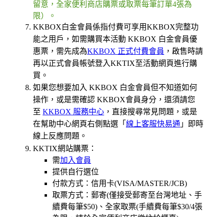
留意，全家便利商店購票或取票每筆訂單4張為
限）。
KKBOX白金會員係指付費可享用KKBOX完整功
能之用戶，如需購買本活動 KKBOX 白金會員優
惠票，需先成為
KKBOX 正式付費會員
，啟售時請
再以正式會員帳號登入KKTIX至活動網頁進行購
買。
如果您想要加入 KKBOX 白金會員但不知道如何
操作，或是需確認 KKBOX會員身分，還須請您
至
KKBOX 服務中心
，直接搜尋常見問題，或是
在幫助中心網頁右側點選「
線上客服快易通
」即時
線上反應問題。
KKTIX網站購票：
需
加入會員
提供自行選位
付款方式：信用卡(VISA/MASTER/JCB)
取票方式：郵寄(僅接受郵寄至台灣地址、手
續費每筆$50)、全家取票(手續費每筆$30/4張