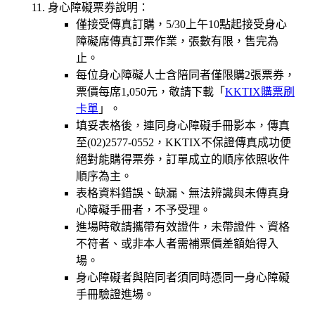
身心障礙票券說明：
僅接受傳真訂購，5/30上午10點起接受身心
障礙席傳真訂票作業，張數有限，售完為
止。
每位身心障礙人士含陪同者僅限購2張票券，
票價每席1,050元
，敬請下載「
KKTIX購票刷
卡單
」。
填妥表格後，連同身心障礙手冊影本，傳真
至(02)2577-0552，KKTIX不保證傳真成功便
絕對能購得票券，訂單成立的順序依照收件
順序為主。
表格資料錯誤、缺漏、無法辨識與未傳真身
心障礙手冊者，不予受理。
進場時敬請攜帶有效證件，未帶證件、資格
不符者、或非本人者需補票價差額始得入
場。
身心障礙者與陪同者須同時憑同一身心障礙
手冊驗證進場。